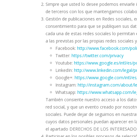
Simpre que usted lo desee podemos enviarle i
de terceros con los que mantengamos colabo
Gestión de publicaciones en Redes sociales, e
consentimiento para que se publiquen sus dat
cada una de estas redes sociales lo permitan e
a las previstas por las propias redes sociales
Facebook:
http://www.facebook.com/poli
Twitter:
https://twitter.com/privacy
Youtube:
https://www.google.es/intl/es/po
LinkedIn:
http://www.linkedin.com/legal/pr
Google+:
https://www.google.com/intl/es_
Instagram:
http://instagram.com/about/le
Whatsapp:
https://www.whatsapp.com/leg
También consiente nuestro acceso a los datos
red social, y que un evento creado por nosotr
sociales. Puede dejar de seguirnos en nuestra
cuyos datos personales puedan aparecer en las
el apartado DERECHOS DE LOS INTERESADO
Participar en los posibles procesos de selecci