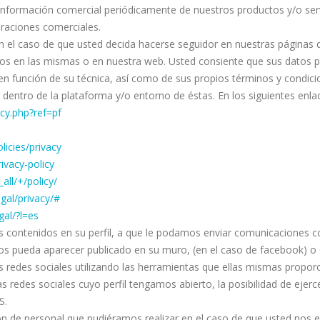
nformación comercial periódicamente de nuestros productos y/o servic
raciones comerciales.
n el caso de que usted decida hacerse seguidor en nuestras páginas 
os en las mismas o en nuestra web. Usted consiente que sus datos p
n función de su técnica, así como de sus propios términos y condicion
 y dentro de la plataforma y/o entorno de éstas. En los siguientes enl
cy.php?ref=pf
licies/privacy
ivacy-policy
all/+/policy/
gal/privacy/#
al/?l=es
 contenidos en su perfil, a que le podamos enviar comunicaciones com
os pueda aparecer publicado en su muro, (en el caso de facebook) o 
s redes sociales utilizando las herramientas que ellas mismas propo
 redes sociales cuyo perfil tengamos abierto, la posibilidad de ejer
S.
ón de personal que pudiéramos realizar en el caso de que usted nos en