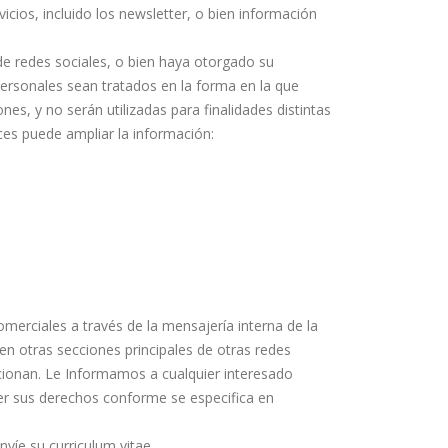
ios, incluido los newsletter, o bien información
de redes sociales, o bien haya otorgado su
ersonales sean tratados en la forma en la que
es, y no serán utilizadas para finalidades distintas
aces puede ampliar la información:
erciales a través de la mensajería interna de la
en otras secciones principales de otras redes
rcionan. Le Informamos a cualquier interesado
cer sus derechos conforme se especifica en
víe su curriculum vitae.