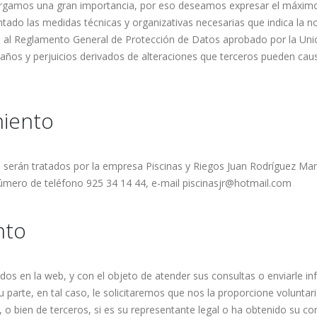
torgamos una gran importancia, por eso deseamos expresar el máxim
do las medidas técnicas y organizativas necesarias que indica la no
o al Reglamento General de Protección de Datos aprobado por la Un
años y perjuicios derivados de alteraciones que terceros pueden cau
miento
serán tratados por la empresa Piscinas y Riegos Juan Rodríguez March
número de teléfono 925 34 14 44, e-mail piscinasjr@hotmail.com
nto
dos en la web, y con el objeto de atender sus consultas o enviarle in
parte, en tal caso, le solicitaremos que nos la proporcione volunt
r, o bien de terceros, si es su representante legal o ha obtenido su c