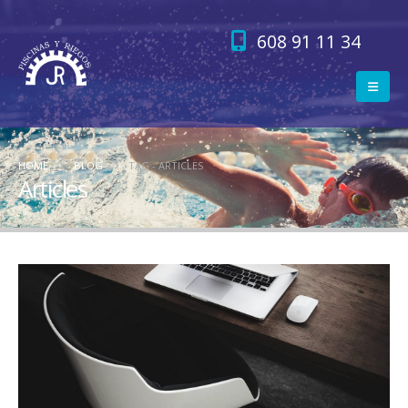
608 91 11 34
HOME
BLOG
TAG -
ARTICLES
Articles