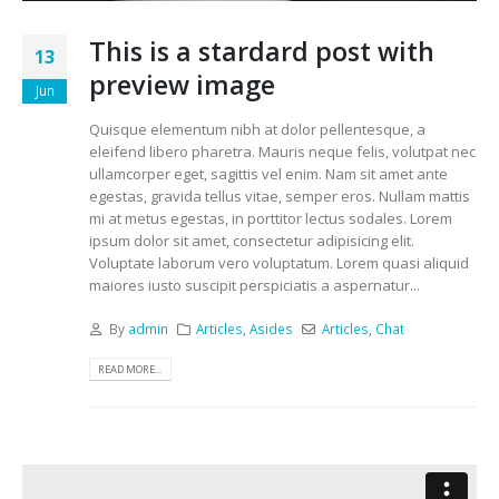
This is a stardard post with
13
preview image
Jun
Quisque elementum nibh at dolor pellentesque, a
eleifend libero pharetra. Mauris neque felis, volutpat nec
ullamcorper eget, sagittis vel enim. Nam sit amet ante
egestas, gravida tellus vitae, semper eros. Nullam mattis
mi at metus egestas, in porttitor lectus sodales. Lorem
ipsum dolor sit amet, consectetur adipisicing elit.
Voluptate laborum vero voluptatum. Lorem quasi aliquid
maiores iusto suscipit perspiciatis a aspernatur...
By
admin
Articles
,
Asides
Articles
,
Chat
READ MORE...