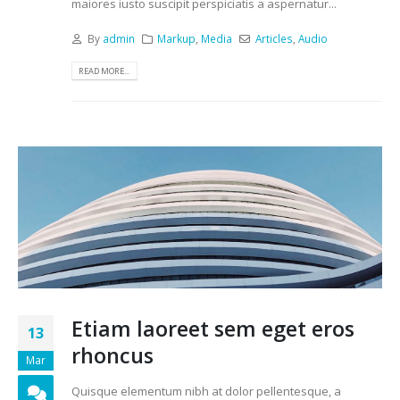
maiores iusto suscipit perspiciatis a aspernatur...
By
admin
Markup
,
Media
Articles
,
Audio
READ MORE...
Etiam laoreet sem eget eros
13
rhoncus
Mar
Quisque elementum nibh at dolor pellentesque, a